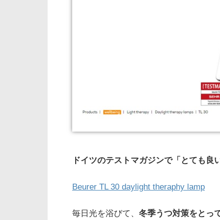
ドイツのテストマガジンで「とても良
Beurer TL 30 daylight theraphy lamp
毎日光を浴びて、
冬季うつ対策をとっ