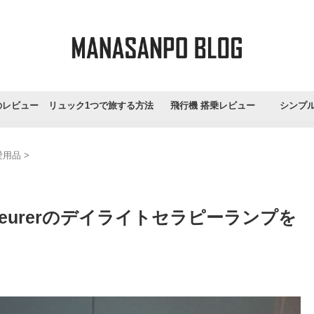
のレビュー
リュック1つで旅する方法
飛行機 搭乗レビュー
シンプ
愛用品
>
eurerのデイライトセラピーランプを