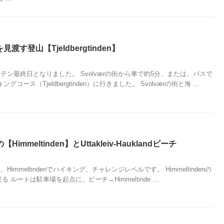
見渡す登山【Tjeldbergtinden】
テン最終日となりました。 Svolværの街から車で約5分、または、バスで
ース（Tjeldbergtinden）に行きました。 Svolværの街と海 ...
mmeltinden】とUttakleiv-Hauklandビーチ
immeltindenでハイキング、チャレンジレベルです。 Himmeltindenの
見る ルートは駐車場を起点に、ビーチ→Himmeltinde ...