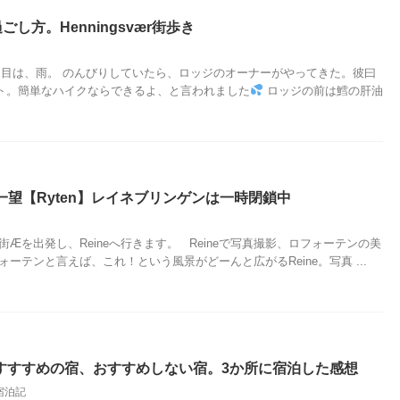
過ごし方。Henningsvær街歩き
日目は、雨。 のんびりしていたら、ロッジのオーナーがやってきた。彼曰
ト。簡単なハイクならできるよ、と言われました
ロッジの前は鱈の肝油
チを一望【Ryten】レイネブリンゲンは一時閉鎖中
街Æを出発し、Reineへ行きます。 Reineで写真撮影、ロフォーテンの美
ォーテンと言えば、これ！という風景がどーんと広がるReine。写真 ...
すすすめの宿、おすすめしない宿。3か所に宿泊した感想
宿泊記