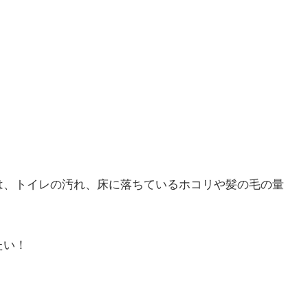
は、トイレの汚れ、床に落ちているホコリや髪の毛の量
たい！