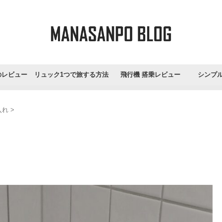
のレビュー
リュック1つで旅する方法
飛行機 搭乗レビュー
シンプ
入れ
>
！