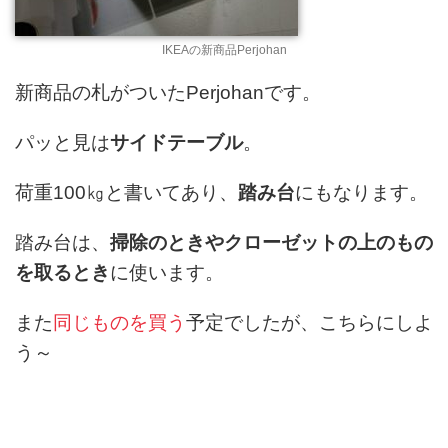
IKEAの新商品Perjohan
新商品の札がついたPerjohanです。
パッと見は
サイドテーブル
。
荷重100㎏と書いてあり、
踏み台
にもなります。
踏み台は、
掃除のときやクローゼットの上のもの
を取るとき
に使います。
また
同じものを買う
予定でしたが、こちらにしよ
う～