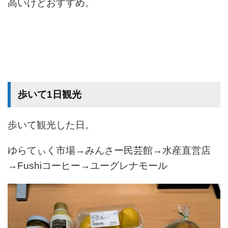
高いけどおすすめ。
歩いて1日観光
歩いて観光した日。
ゆらてぃく市場→みんさー民芸館→水産直営店
→Fushiコーヒー→ユーグレナモール