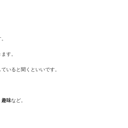
す。
きます。
していると聞くといいです。
、趣味
など。