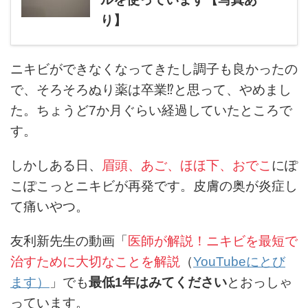
り】
ニキビができなくなってきたし調子も良かったの
で、そろそろぬり薬は卒業⁉と思って、やめまし
た。ちょうど7か月ぐらい経過していたところで
す。
しかしある日、
眉頭、あご、ほほ下、おでこ
にぽ
こぽこっとニキビが再発です。皮膚の奥が炎症し
て痛いやつ。
友利新先生の動画「
医師が解説！ニキビを最短で
治すために大切なことを解説
（
YouTubeにとび
ます）
」でも
最低1年はみてください
とおっしゃ
っています。